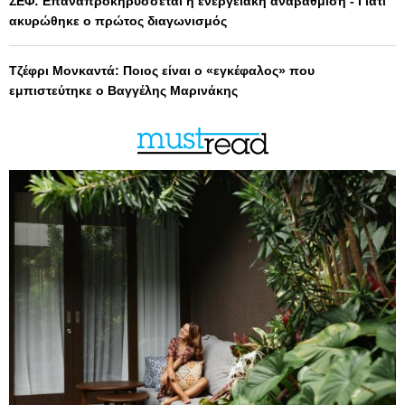
ΣΕΦ: Επαναπροκηρύσσεται η ενεργειακή αναβάθμιση - Γιατί
ακυρώθηκε ο πρώτος διαγωνισμός
Τζέφρι Μονκαντά: Ποιος είναι ο «εγκέφαλος» που
εμπιστεύτηκε ο Βαγγέλης Μαρινάκης