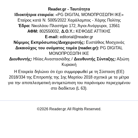
Reader.gr - Ταυτότητα
Ιδιοκτήτρια εταιρεία:
«PG DIGITAL MONΟΠΡΟΣΩΠΗ ΙΚΕ»
Εταίρος κατά Ν. 5005/2022 Χαράλαμπος - Χάρης Πολίτης
Έδρα:
Νικολάου Πλαστήρα 172, Άγιοι Ανάργυροι, 13561
ΑΦΜ:
802550032,
Δ.Ο.Υ.:
ΚΕΦΟΔΕ ΑΤΤΙΚΗΣ
E-mail:
editorial@reader.gr
Νόμιμος Εκπρόσωπος/Διαχειριστής:
Ευστάθιος Μοσχονάς
Δικαιούχος του ονόματος τομέα (reader.gr):
PG DIGITAL
MONΟΠΡΟΣΩΠΗ ΙΚΕ
Διευθυντής:
Ηλίας Αναστασιάδης /
Διευθυντής Σύνταξης:
Αξιώτη
Κυριακή
Η Εταιρεία δηλώνει ότι έχει συμμορφωθεί με τη Σύσταση (ΕΕ)
2018/334 της Επιτροπής της 1ης Μαρτίου 2018 σχετικά με τα μέτρα
για την αποτελεσματική αντιμετώπιση του παράνομου περιεχομένου
στο διαδίκτυο (L 63).
©2026 Reader.gr. All Rights Reserved.