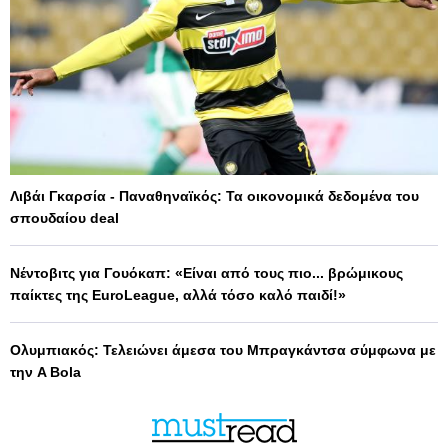
Λιβάι Γκαρσία - Παναθηναϊκός: Τα οικονομικά δεδομένα του
σπουδαίου deal
Νέντοβιτς για Γουόκαπ: «Είναι από τους πιο... βρώμικους
παίκτες της EuroLeague, αλλά τόσο καλό παιδί!»
Ολυμπιακός: Τελειώνει άμεσα του Μπραγκάντσα σύμφωνα με
την A Bola