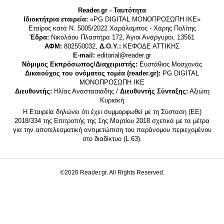
Reader.gr - Ταυτότητα
Ιδιοκτήτρια εταιρεία:
«PG DIGITAL MONΟΠΡΟΣΩΠΗ ΙΚΕ»
Εταίρος κατά Ν. 5005/2022 Χαράλαμπος - Χάρης Πολίτης
Έδρα:
Νικολάου Πλαστήρα 172, Άγιοι Ανάργυροι, 13561
ΑΦΜ:
802550032,
Δ.Ο.Υ.:
ΚΕΦΟΔΕ ΑΤΤΙΚΗΣ
E-mail:
editorial@reader.gr
Νόμιμος Εκπρόσωπος/Διαχειριστής:
Ευστάθιος Μοσχονάς
Δικαιούχος του ονόματος τομέα (reader.gr):
PG DIGITAL
MONΟΠΡΟΣΩΠΗ ΙΚΕ
Διευθυντής:
Ηλίας Αναστασιάδης /
Διευθυντής Σύνταξης:
Αξιώτη
Κυριακή
Η Εταιρεία δηλώνει ότι έχει συμμορφωθεί με τη Σύσταση (ΕΕ)
2018/334 της Επιτροπής της 1ης Μαρτίου 2018 σχετικά με τα μέτρα
για την αποτελεσματική αντιμετώπιση του παράνομου περιεχομένου
στο διαδίκτυο (L 63).
©2026 Reader.gr. All Rights Reserved.