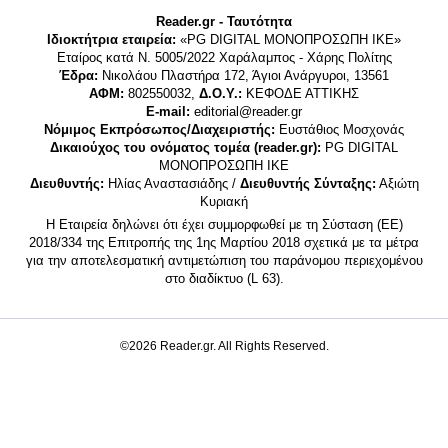
Reader.gr - Ταυτότητα
Ιδιοκτήτρια εταιρεία:
«PG DIGITAL MONΟΠΡΟΣΩΠΗ ΙΚΕ»
Εταίρος κατά Ν. 5005/2022 Χαράλαμπος - Χάρης Πολίτης
Έδρα:
Νικολάου Πλαστήρα 172, Άγιοι Ανάργυροι, 13561
ΑΦΜ:
802550032,
Δ.Ο.Υ.:
ΚΕΦΟΔΕ ΑΤΤΙΚΗΣ
E-mail:
editorial@reader.gr
Νόμιμος Εκπρόσωπος/Διαχειριστής:
Ευστάθιος Μοσχονάς
Δικαιούχος του ονόματος τομέα (reader.gr):
PG DIGITAL
MONΟΠΡΟΣΩΠΗ ΙΚΕ
Διευθυντής:
Ηλίας Αναστασιάδης /
Διευθυντής Σύνταξης:
Αξιώτη
Κυριακή
Η Εταιρεία δηλώνει ότι έχει συμμορφωθεί με τη Σύσταση (ΕΕ)
2018/334 της Επιτροπής της 1ης Μαρτίου 2018 σχετικά με τα μέτρα
για την αποτελεσματική αντιμετώπιση του παράνομου περιεχομένου
στο διαδίκτυο (L 63).
©2026 Reader.gr. All Rights Reserved.