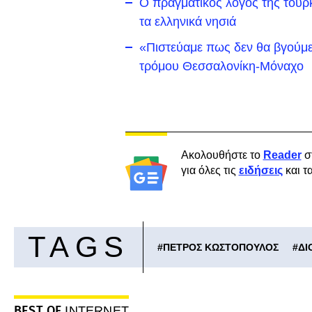
Ο πραγματικός λόγος της τουρκ
τα ελληνικά νησιά
«Πιστεύαμε πως δεν θα βγούμε
τρόμου Θεσσαλονίκη-Μόναχο
Ακολουθήστε το
Reader
σ
για όλες τις
ειδήσεις
και τ
TAGS
#
ΠΕΤΡΟΣ ΚΩΣΤΟΠΟΥΛΟΣ
#
ΔΙ
BEST OF
INTERNET