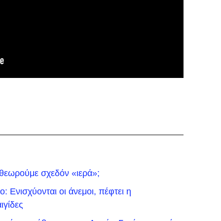
 θεωρούμε σχεδόν «ιερά»;
: Ενισχύονται οι άνεμοι, πέφτει η
ιγίδες