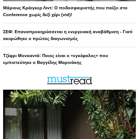
Μάριους Κράιγκερ Λιντ: Ο ποδοσφαιριστής που παίζει στο
Conference χωρίς δεξί χέρι (vid)!
ΣΕΦ: Επαναπροκηρύσσεται η ενεργειακή αναβάθμιση - Γιατί
ακυρώθηκε ο πρώτος διαγωνισμός
Τζέφρι Μονκαντά: Ποιος είναι ο «εγκέφαλος» που
εμπιστεύτηκε ο Βαγγέλης Μαρινάκης