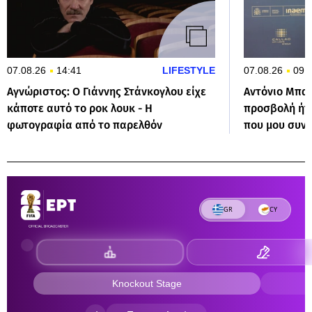
07.08.26
14:41
LIFESTYLE
07.08.26
09:
Αγνώριστος: O Γιάννης Στάνκογλου είχε
Αντόνιο Μπα
κάποτε αυτό το ροκ λουκ - Η
προσβολή ήτ
φωτογραφία από το παρελθόν
που μου συν