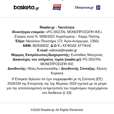
Reader.gr - Ταυτότητα
Ιδιοκτήτρια εταιρεία:
«PG DIGITAL MONΟΠΡΟΣΩΠΗ ΙΚΕ»
Εταίρος κατά Ν. 5005/2022 Χαράλαμπος - Χάρης Πολίτης
Έδρα:
Νικολάου Πλαστήρα 172, Άγιοι Ανάργυροι, 13561
ΑΦΜ:
802550032,
Δ.Ο.Υ.:
ΚΕΦΟΔΕ ΑΤΤΙΚΗΣ
E-mail:
editorial@reader.gr
Νόμιμος Εκπρόσωπος/Διαχειριστής:
Ευστάθιος Μοσχονάς
Δικαιούχος του ονόματος τομέα (reader.gr):
PG DIGITAL
MONΟΠΡΟΣΩΠΗ ΙΚΕ
Διευθυντής:
Ηλίας Αναστασιάδης /
Διευθυντής Σύνταξης:
Αξιώτη
Κυριακή
Η Εταιρεία δηλώνει ότι έχει συμμορφωθεί με τη Σύσταση (ΕΕ)
2018/334 της Επιτροπής της 1ης Μαρτίου 2018 σχετικά με τα μέτρα
για την αποτελεσματική αντιμετώπιση του παράνομου περιεχομένου
στο διαδίκτυο (L 63).
©2026 Reader.gr. All Rights Reserved.