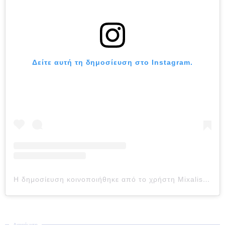
Δείτε αυτή τη δημοσίευση στο Instagram.
Η δημοσίευση κοινοποιήθηκε από το χρήστη Mixalis Iatropoulos (@iatropoulosmixalis_official)