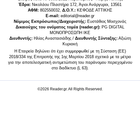
Έδρα:
Νικολάου Πλαστήρα 172, Άγιοι Ανάργυροι, 13561
ΑΦΜ:
802550032,
Δ.Ο.Υ.:
ΚΕΦΟΔΕ ΑΤΤΙΚΗΣ
E-mail:
editorial@reader.gr
Νόμιμος Εκπρόσωπος/Διαχειριστής:
Ευστάθιος Μοσχονάς
Δικαιούχος του ονόματος τομέα (reader.gr):
PG DIGITAL
MONΟΠΡΟΣΩΠΗ ΙΚΕ
Διευθυντής:
Ηλίας Αναστασιάδης /
Διευθυντής Σύνταξης:
Αξιώτη
Κυριακή
Η Εταιρεία δηλώνει ότι έχει συμμορφωθεί με τη Σύσταση (ΕΕ)
2018/334 της Επιτροπής της 1ης Μαρτίου 2018 σχετικά με τα μέτρα
για την αποτελεσματική αντιμετώπιση του παράνομου περιεχομένου
στο διαδίκτυο (L 63).
©2026 Reader.gr. All Rights Reserved.