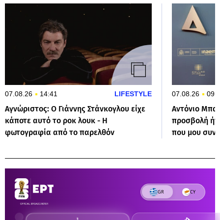
07.08.26
14:41
LIFESTYLE
07.08.26
09:
Αγνώριστος: O Γιάννης Στάνκογλου είχε
Αντόνιο Μπα
κάποτε αυτό το ροκ λουκ - Η
προσβολή ήτ
φωτογραφία από το παρελθόν
που μου συν