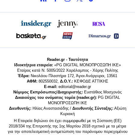
Reader.gr - Ταυτότητα
Ιδιοκτήτρια εταιρεία:
«PG DIGITAL MONΟΠΡΟΣΩΠΗ ΙΚΕ»
Εταίρος κατά Ν. 5005/2022 Χαράλαμπος - Χάρης Πολίτης
Έδρα:
Νικολάου Πλαστήρα 172, Άγιοι Ανάργυροι, 13561
ΑΦΜ:
802550032,
Δ.Ο.Υ.:
ΚΕΦΟΔΕ ΑΤΤΙΚΗΣ
E-mail:
editorial@reader.gr
Νόμιμος Εκπρόσωπος/Διαχειριστής:
Ευστάθιος Μοσχονάς
Δικαιούχος του ονόματος τομέα (reader.gr):
PG DIGITAL
MONΟΠΡΟΣΩΠΗ ΙΚΕ
Διευθυντής:
Ηλίας Αναστασιάδης /
Διευθυντής Σύνταξης:
Αξιώτη
Κυριακή
Η Εταιρεία δηλώνει ότι έχει συμμορφωθεί με τη Σύσταση (ΕΕ)
2018/334 της Επιτροπής της 1ης Μαρτίου 2018 σχετικά με τα μέτρα
για την αποτελεσματική αντιμετώπιση του παράνομου περιεχομένου