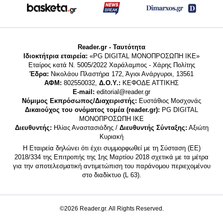
Reader.gr - Ταυτότητα
Ιδιοκτήτρια εταιρεία:
«PG DIGITAL MONΟΠΡΟΣΩΠΗ ΙΚΕ»
Εταίρος κατά Ν. 5005/2022 Χαράλαμπος - Χάρης Πολίτης
Έδρα:
Νικολάου Πλαστήρα 172, Άγιοι Ανάργυροι, 13561
ΑΦΜ:
802550032,
Δ.Ο.Υ.:
ΚΕΦΟΔΕ ΑΤΤΙΚΗΣ
E-mail:
editorial@reader.gr
Νόμιμος Εκπρόσωπος/Διαχειριστής:
Ευστάθιος Μοσχονάς
Δικαιούχος του ονόματος τομέα (reader.gr):
PG DIGITAL
MONΟΠΡΟΣΩΠΗ ΙΚΕ
Διευθυντής:
Ηλίας Αναστασιάδης /
Διευθυντής Σύνταξης:
Αξιώτη
Κυριακή
Η Εταιρεία δηλώνει ότι έχει συμμορφωθεί με τη Σύσταση (ΕΕ)
2018/334 της Επιτροπής της 1ης Μαρτίου 2018 σχετικά με τα μέτρα
για την αποτελεσματική αντιμετώπιση του παράνομου περιεχομένου
στο διαδίκτυο (L 63).
©2026 Reader.gr. All Rights Reserved.