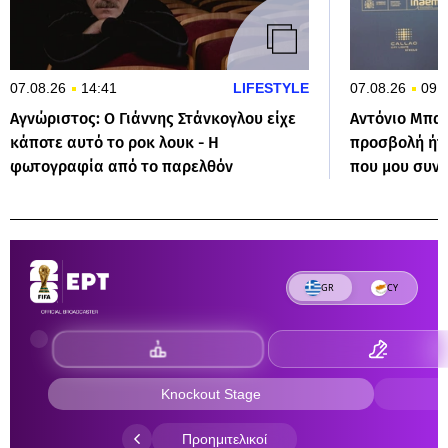
07.08.26
14:41
LIFESTYLE
07.08.26
09:
Αγνώριστος: O Γιάννης Στάνκογλου είχε
Αντόνιο Μπα
κάποτε αυτό το ροκ λουκ - Η
προσβολή ήτ
φωτογραφία από το παρελθόν
που μου συν