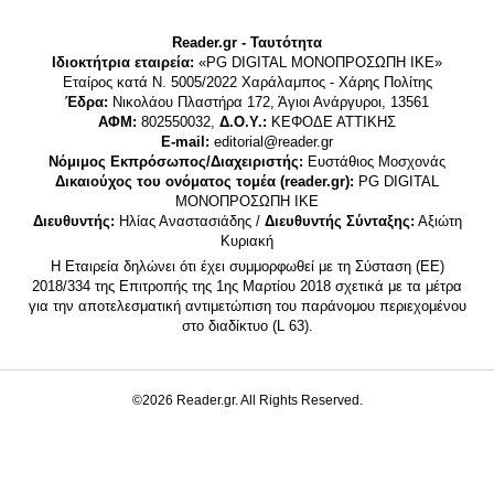
Reader.gr - Ταυτότητα
Ιδιοκτήτρια εταιρεία:
«PG DIGITAL MONΟΠΡΟΣΩΠΗ ΙΚΕ»
Εταίρος κατά Ν. 5005/2022 Χαράλαμπος - Χάρης Πολίτης
Έδρα:
Νικολάου Πλαστήρα 172, Άγιοι Ανάργυροι, 13561
ΑΦΜ:
802550032,
Δ.Ο.Υ.:
ΚΕΦΟΔΕ ΑΤΤΙΚΗΣ
E-mail:
editorial@reader.gr
Νόμιμος Εκπρόσωπος/Διαχειριστής:
Ευστάθιος Μοσχονάς
Δικαιούχος του ονόματος τομέα (reader.gr):
PG DIGITAL
MONΟΠΡΟΣΩΠΗ ΙΚΕ
Διευθυντής:
Ηλίας Αναστασιάδης /
Διευθυντής Σύνταξης:
Αξιώτη
Κυριακή
Η Εταιρεία δηλώνει ότι έχει συμμορφωθεί με τη Σύσταση (ΕΕ)
2018/334 της Επιτροπής της 1ης Μαρτίου 2018 σχετικά με τα μέτρα
για την αποτελεσματική αντιμετώπιση του παράνομου περιεχομένου
στο διαδίκτυο (L 63).
©2026 Reader.gr. All Rights Reserved.