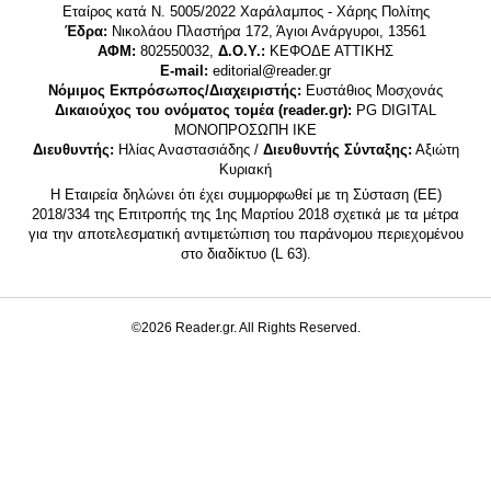
Εταίρος κατά Ν. 5005/2022 Χαράλαμπος - Χάρης Πολίτης
Έδρα:
Νικολάου Πλαστήρα 172, Άγιοι Ανάργυροι, 13561
ΑΦΜ:
802550032,
Δ.Ο.Υ.:
ΚΕΦΟΔΕ ΑΤΤΙΚΗΣ
E-mail:
editorial@reader.gr
Νόμιμος Εκπρόσωπος/Διαχειριστής:
Ευστάθιος Μοσχονάς
Δικαιούχος του ονόματος τομέα (reader.gr):
PG DIGITAL
MONΟΠΡΟΣΩΠΗ ΙΚΕ
Διευθυντής:
Ηλίας Αναστασιάδης /
Διευθυντής Σύνταξης:
Αξιώτη
Κυριακή
Η Εταιρεία δηλώνει ότι έχει συμμορφωθεί με τη Σύσταση (ΕΕ)
2018/334 της Επιτροπής της 1ης Μαρτίου 2018 σχετικά με τα μέτρα
για την αποτελεσματική αντιμετώπιση του παράνομου περιεχομένου
στο διαδίκτυο (L 63).
©2026 Reader.gr. All Rights Reserved.