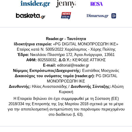
Reader.gr - Ταυτότητα
Ιδιοκτήτρια εταιρεία:
«PG DIGITAL MONΟΠΡΟΣΩΠΗ ΙΚΕ»
Εταίρος κατά Ν. 5005/2022 Χαράλαμπος - Χάρης Πολίτης
Έδρα:
Νικολάου Πλαστήρα 172, Άγιοι Ανάργυροι, 13561
ΑΦΜ:
802550032,
Δ.Ο.Υ.:
ΚΕΦΟΔΕ ΑΤΤΙΚΗΣ
E-mail:
editorial@reader.gr
Νόμιμος Εκπρόσωπος/Διαχειριστής:
Ευστάθιος Μοσχονάς
Δικαιούχος του ονόματος τομέα (reader.gr):
PG DIGITAL
MONΟΠΡΟΣΩΠΗ ΙΚΕ
Διευθυντής:
Ηλίας Αναστασιάδης /
Διευθυντής Σύνταξης:
Αξιώτη
Κυριακή
Η Εταιρεία δηλώνει ότι έχει συμμορφωθεί με τη Σύσταση (ΕΕ)
2018/334 της Επιτροπής της 1ης Μαρτίου 2018 σχετικά με τα μέτρα
για την αποτελεσματική αντιμετώπιση του παράνομου περιεχομένου
στο διαδίκτυο (L 63).