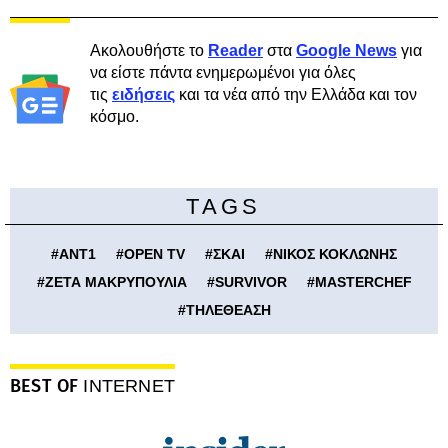
Ακολουθήστε το
Reader
στα
Google News
για
να είστε πάντα ενημερωμένοι για όλες
τις
ειδήσεις
και τα νέα από την Ελλάδα και τον
κόσμο.
TAGS
#
ΑΝΤ1
#
OPEN TV
#
ΣΚΑΙ
#
ΝΙΚΟΣ ΚΟΚΛΩΝΗΣ
#
ΖΕΤΑ ΜΑΚΡΥΠΟΥΛΙΑ
#
SURVIVOR
#
MASTERCHEF
#
ΤΗΛΕΘΕΑΣΗ
BEST OF
INTERNET