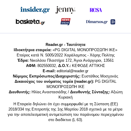
Reader.gr - Ταυτότητα
Ιδιοκτήτρια εταιρεία:
«PG DIGITAL MONΟΠΡΟΣΩΠΗ ΙΚΕ»
Εταίρος κατά Ν. 5005/2022 Χαράλαμπος - Χάρης Πολίτης
Έδρα:
Νικολάου Πλαστήρα 172, Άγιοι Ανάργυροι, 13561
ΑΦΜ:
802550032,
Δ.Ο.Υ.:
ΚΕΦΟΔΕ ΑΤΤΙΚΗΣ
E-mail:
editorial@reader.gr
Νόμιμος Εκπρόσωπος/Διαχειριστής:
Ευστάθιος Μοσχονάς
Δικαιούχος του ονόματος τομέα (reader.gr):
PG DIGITAL
MONΟΠΡΟΣΩΠΗ ΙΚΕ
Διευθυντής:
Ηλίας Αναστασιάδης /
Διευθυντής Σύνταξης:
Αξιώτη
Κυριακή
Η Εταιρεία δηλώνει ότι έχει συμμορφωθεί με τη Σύσταση (ΕΕ)
2018/334 της Επιτροπής της 1ης Μαρτίου 2018 σχετικά με τα μέτρα
για την αποτελεσματική αντιμετώπιση του παράνομου περιεχομένου
στο διαδίκτυο (L 63).