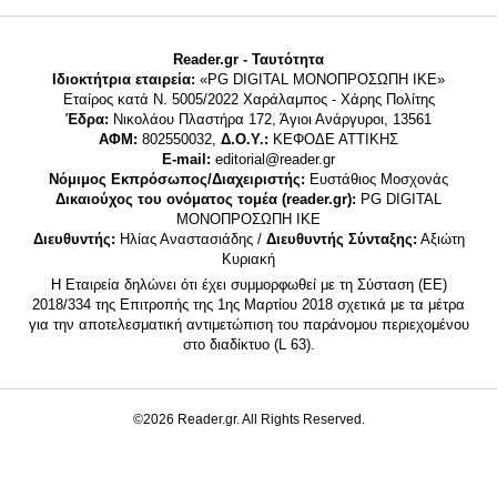
Reader.gr - Ταυτότητα
Ιδιοκτήτρια εταιρεία:
«PG DIGITAL MONΟΠΡΟΣΩΠΗ ΙΚΕ»
Εταίρος κατά Ν. 5005/2022 Χαράλαμπος - Χάρης Πολίτης
Έδρα:
Νικολάου Πλαστήρα 172, Άγιοι Ανάργυροι, 13561
ΑΦΜ:
802550032,
Δ.Ο.Υ.:
ΚΕΦΟΔΕ ΑΤΤΙΚΗΣ
E-mail:
editorial@reader.gr
Νόμιμος Εκπρόσωπος/Διαχειριστής:
Ευστάθιος Μοσχονάς
Δικαιούχος του ονόματος τομέα (reader.gr):
PG DIGITAL
MONΟΠΡΟΣΩΠΗ ΙΚΕ
Διευθυντής:
Ηλίας Αναστασιάδης /
Διευθυντής Σύνταξης:
Αξιώτη
Κυριακή
Η Εταιρεία δηλώνει ότι έχει συμμορφωθεί με τη Σύσταση (ΕΕ)
2018/334 της Επιτροπής της 1ης Μαρτίου 2018 σχετικά με τα μέτρα
για την αποτελεσματική αντιμετώπιση του παράνομου περιεχομένου
στο διαδίκτυο (L 63).
©2026 Reader.gr. All Rights Reserved.