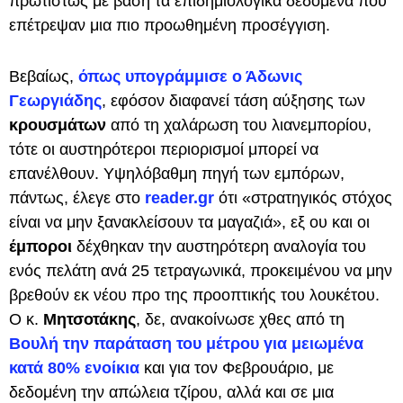
πρωτίστως με βάση τα επιδημιολογικά δεδομένα που
επέτρεψαν μια πιο προωθημένη προσέγγιση.
Βεβαίως,
όπως υπογράμμισε ο Άδωνις
Γεωργιάδης
, εφόσον διαφανεί τάση αύξησης των
κρουσμάτων
από τη χαλάρωση του λιανεμπορίου,
τότε οι αυστηρότεροι περιορισμοί μπορεί να
επανέλθουν. Υψηλόβαθμη πηγή των εμπόρων,
πάντως, έλεγε στο
reader.gr
ότι «στρατηγικός στόχος
είναι να μην ξανακλείσουν τα μαγαζιά», εξ ου και οι
έμποροι
δέχθηκαν την αυστηρότερη αναλογία του
ενός πελάτη ανά 25 τετραγωνικά, προκειμένου να μην
βρεθούν εκ νέου προ της προοπτικής του λουκέτου.
Ο κ.
Μητσοτάκης
, δε, ανακοίνωσε χθες από τη
Βουλή την παράταση του μέτρου για μειωμένα
κατά 80% ενοίκια
και για τον Φεβρουάριο, με
δεδομένη την απώλεια τζίρου, αλλά και σε μια