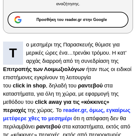
αναζήτησης.
Προσθήκη του reader.gr στην Google
ο μεσημέρι της Παρασκευής θύμισε για
Τ
μερικές ώρες ένα…τρενάκι τρόμου. Η κατ’
αρχάς διαρροή από τη συνεδρίαση της
Επιτροπής των Λοιμωξιολόγων
ήταν πως οι ειδικοί
επιστήμονες εγκρίνουν τη λειτουργία
του
click in shop
, δηλαδή του
ραντεβού
στα
καταστήματα, για όλη τη χώρα, με εφαρμογή της
μεθόδου του
click away για τις «κόκκινες»
περιοχές
της χώρας. Το
reader.gr, όμως, εγκαίρως
μετέφερε χθες το μεσημέρι
ότι η απόφαση δεν θα
περιλαμβάνει
ραντεβού
στα καταστήματα, εκτός από
τις «κόκκινες» περιοχές, εκτός από περιορισμούς