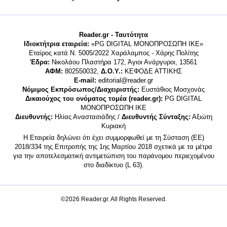
Reader.gr - Ταυτότητα
Ιδιοκτήτρια εταιρεία:
«PG DIGITAL MONΟΠΡΟΣΩΠΗ ΙΚΕ»
Εταίρος κατά Ν. 5005/2022 Χαράλαμπος - Χάρης Πολίτης
Έδρα:
Νικολάου Πλαστήρα 172, Άγιοι Ανάργυροι, 13561
ΑΦΜ:
802550032,
Δ.Ο.Υ.:
ΚΕΦΟΔΕ ΑΤΤΙΚΗΣ
E-mail:
editorial@reader.gr
Νόμιμος Εκπρόσωπος/Διαχειριστής:
Ευστάθιος Μοσχονάς
Δικαιούχος του ονόματος τομέα (reader.gr):
PG DIGITAL
MONΟΠΡΟΣΩΠΗ ΙΚΕ
Διευθυντής:
Ηλίας Αναστασιάδης /
Διευθυντής Σύνταξης:
Αξιώτη
Κυριακή
Η Εταιρεία δηλώνει ότι έχει συμμορφωθεί με τη Σύσταση (ΕΕ)
2018/334 της Επιτροπής της 1ης Μαρτίου 2018 σχετικά με τα μέτρα
για την αποτελεσματική αντιμετώπιση του παράνομου περιεχομένου
στο διαδίκτυο (L 63).
©2026 Reader.gr. All Rights Reserved.