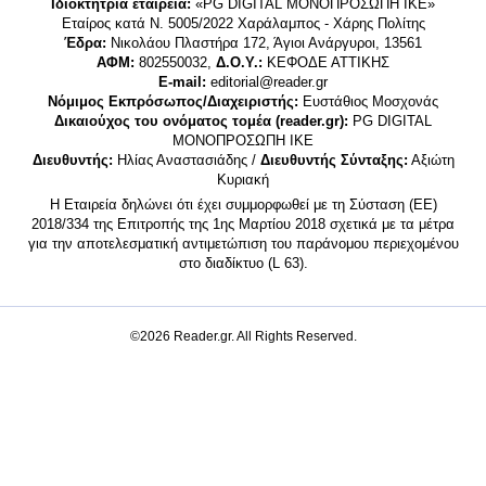
Ιδιοκτήτρια εταιρεία:
«PG DIGITAL MONΟΠΡΟΣΩΠΗ ΙΚΕ»
Εταίρος κατά Ν. 5005/2022 Χαράλαμπος - Χάρης Πολίτης
Έδρα:
Νικολάου Πλαστήρα 172, Άγιοι Ανάργυροι, 13561
ΑΦΜ:
802550032,
Δ.Ο.Υ.:
ΚΕΦΟΔΕ ΑΤΤΙΚΗΣ
E-mail:
editorial@reader.gr
Νόμιμος Εκπρόσωπος/Διαχειριστής:
Ευστάθιος Μοσχονάς
Δικαιούχος του ονόματος τομέα (reader.gr):
PG DIGITAL
MONΟΠΡΟΣΩΠΗ ΙΚΕ
Διευθυντής:
Ηλίας Αναστασιάδης /
Διευθυντής Σύνταξης:
Αξιώτη
Κυριακή
Η Εταιρεία δηλώνει ότι έχει συμμορφωθεί με τη Σύσταση (ΕΕ)
2018/334 της Επιτροπής της 1ης Μαρτίου 2018 σχετικά με τα μέτρα
για την αποτελεσματική αντιμετώπιση του παράνομου περιεχομένου
στο διαδίκτυο (L 63).
©2026 Reader.gr. All Rights Reserved.