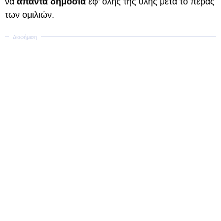
να
απαντά δημόσια
εφ' όλης της ύλης μετά το πέρας
των ομιλιών.