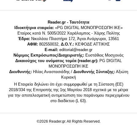
Reader.gr - Ταυτότητα
Ιδιοκτήτρια εταιρεία:
«PG DIGITAL MONΟΠΡΟΣΩΠΗ ΙΚΕ»
Εταίρος κατά Ν. 5005/2022 Χαράλαμπος - Χάρης Πολίτης
Έδρα:
Νικολάου Πλαστήρα 172, Άγιοι Ανάργυροι, 13561
ΑΦΜ:
802550032,
Δ.Ο.Υ.:
ΚΕΦΟΔΕ ΑΤΤΙΚΗΣ
E-mail:
editorial@reader.gr
Νόμιμος Εκπρόσωπος/Διαχειριστής:
Ευστάθιος Μοσχονάς
Δικαιούχος του ονόματος τομέα (reader.gr):
PG DIGITAL
MONΟΠΡΟΣΩΠΗ ΙΚΕ
Διευθυντής:
Ηλίας Αναστασιάδης /
Διευθυντής Σύνταξης:
Αξιώτη
Κυριακή
Η Εταιρεία δηλώνει ότι έχει συμμορφωθεί με τη Σύσταση (ΕΕ)
2018/334 της Επιτροπής της 1ης Μαρτίου 2018 σχετικά με τα μέτρα
για την αποτελεσματική αντιμετώπιση του παράνομου περιεχομένου
στο διαδίκτυο (L 63).
©2026 Reader.gr. All Rights Reserved.