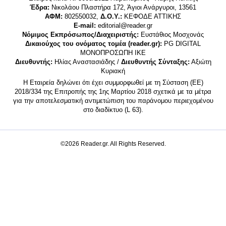
Έδρα:
Νικολάου Πλαστήρα 172, Άγιοι Ανάργυροι, 13561
ΑΦΜ:
802550032,
Δ.Ο.Υ.:
ΚΕΦΟΔΕ ΑΤΤΙΚΗΣ
E-mail:
editorial@reader.gr
Νόμιμος Εκπρόσωπος/Διαχειριστής:
Ευστάθιος Μοσχονάς
Δικαιούχος του ονόματος τομέα (reader.gr):
PG DIGITAL
MONΟΠΡΟΣΩΠΗ ΙΚΕ
Διευθυντής:
Ηλίας Αναστασιάδης /
Διευθυντής Σύνταξης:
Αξιώτη
Κυριακή
Η Εταιρεία δηλώνει ότι έχει συμμορφωθεί με τη Σύσταση (ΕΕ)
2018/334 της Επιτροπής της 1ης Μαρτίου 2018 σχετικά με τα μέτρα
για την αποτελεσματική αντιμετώπιση του παράνομου περιεχομένου
στο διαδίκτυο (L 63).
©2026 Reader.gr. All Rights Reserved.