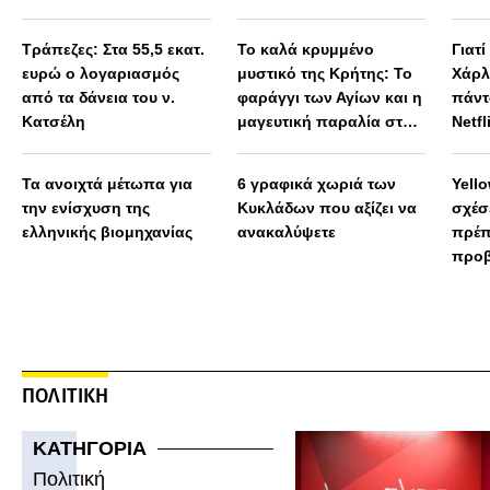
Μεγά
παρα
Τράπεζες: Στα 55,5 εκατ.
Το καλά κρυμμένο
Γιατί
ευρώ ο λογαριασμός
μυστικό της Κρήτης: Το
Χάρλ
από τα δάνεια του ν.
φαράγγι των Αγίων και η
πάντ
Κατσέλη
μαγευτική παραλία στο
Netfl
Λιβυκό
Τα ανοιχτά μέτωπα για
6 γραφικά χωριά των
Yello
την ενίσχυση της
Κυκλάδων που αξίζει να
σχέσε
ελληνικής βιομηχανίας
ανακαλύψετε
πρέπ
προβ
ΠΟΛΙΤΙΚΗ
ΚΑΤΗΓΟΡΙΑ
Πολιτική