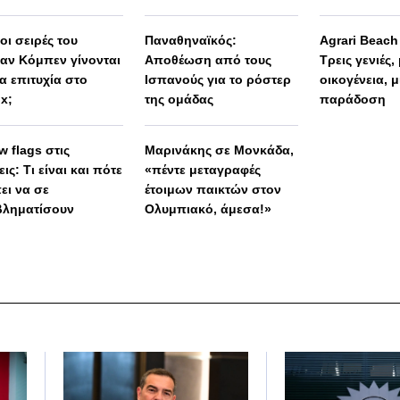
λη Ελλάδα
μένει άγνωστη»
 οι σειρές του
Παναθηναϊκός:
Agrari Beac
αν Κόμπεν γίνονται
Αποθέωση από τους
Τρεις γενιές,
α επιτυχία στο
Ισπανούς για το ρόστερ
οικογένεια, μ
ix;
της ομάδας
παράδοση
w flags στις
Μαρινάκης σε Μονκάδα,
ις: Τι είναι και πότε
«πέντε μεταγραφές
ει να σε
έτοιμων παικτών στον
ληματίσουν
Ολυμπιακό, άμεσα!»