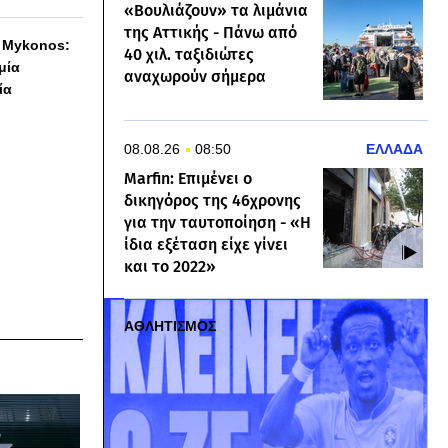
«Βουλιάζουν» τα λιμάνια
της Αττικής - Πάνω από
h Mykonos:
40 χιλ. ταξιδιώτες
 μία
αναχωρούν σήμερα
ία
08.08.26
08:50
ΕΛΛΑΔΑ
Marfin: Επιμένει ο
δικηγόρος της 46χρονης
για την ταυτοποίηση - «Η
ίδια εξέταση είχε γίνει
και το 2022»
ΑΘΛΗΤΙΣΜΟΣ