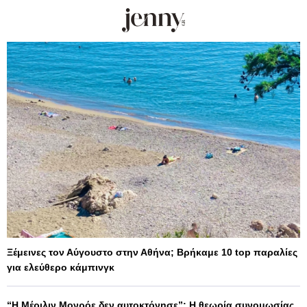
Ξέμεινες τον Αύγουστο στην Αθήνα; Βρήκαμε 10 top παραλίες
για ελεύθερο κάμπινγκ
“Η Μέριλιν Μονρόε δεν αυτοκτόνησε”: Η θεωρία συνομωσίας