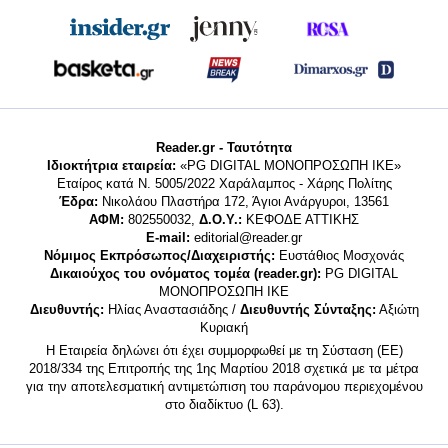
Reader.gr - Ταυτότητα
Ιδιοκτήτρια εταιρεία:
«PG DIGITAL MONΟΠΡΟΣΩΠΗ ΙΚΕ»
Εταίρος κατά Ν. 5005/2022 Χαράλαμπος - Χάρης Πολίτης
Έδρα:
Νικολάου Πλαστήρα 172, Άγιοι Ανάργυροι, 13561
ΑΦΜ:
802550032,
Δ.Ο.Υ.:
ΚΕΦΟΔΕ ΑΤΤΙΚΗΣ
E-mail:
editorial@reader.gr
Νόμιμος Εκπρόσωπος/Διαχειριστής:
Ευστάθιος Μοσχονάς
Δικαιούχος του ονόματος τομέα (reader.gr):
PG DIGITAL
MONΟΠΡΟΣΩΠΗ ΙΚΕ
Διευθυντής:
Ηλίας Αναστασιάδης /
Διευθυντής Σύνταξης:
Αξιώτη
Κυριακή
Η Εταιρεία δηλώνει ότι έχει συμμορφωθεί με τη Σύσταση (ΕΕ)
2018/334 της Επιτροπής της 1ης Μαρτίου 2018 σχετικά με τα μέτρα
για την αποτελεσματική αντιμετώπιση του παράνομου περιεχομένου
στο διαδίκτυο (L 63).