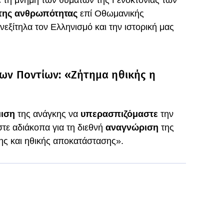
 τη μνήμη των θυμάτων της Γενοκτονίας των
 της ανθρωπότητας
επί Οθωμανικής
νεξίτηλα τον Ελληνισμό και την ιστορική μας
των Ποντίων: «Ζήτημα ηθικής η
μιση
της ανάγκης να
υπερασπιζόμαστε
την
στε αδιάκοπα για τη διεθνή
αναγνώριση
της
ης και ηθικής αποκατάστασης».