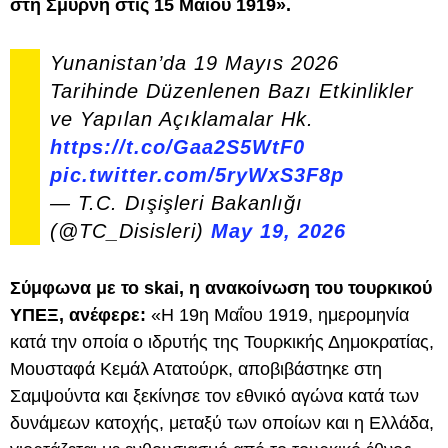
στη Σμύρνη στις 15 Μαΐου 1919».
Yunanistan’da 19 Mayıs 2026
Tarihinde Düzenlenen Bazı Etkinlikler
ve Yapılan Açıklamalar Hk.
https://t.co/Gaa2S5WtF0
pic.twitter.com/5ryWxS3F8p
— T.C. Dışişleri Bakanlığı
(@TC_Disisleri)
May 19, 2026
Σύμφωνα με το skai, η ανακοίνωση του τουρκικού
ΥΠΕΞ, ανέφερε:
«Η 19η Μαΐου 1919, ημερομηνία
κατά την οποία ο ιδρυτής της Τουρκικής Δημοκρατίας,
Μουσταφά Κεμάλ Ατατούρκ, αποβιβάστηκε στη
Σαμψούντα και ξεκίνησε τον εθνικό αγώνα κατά των
δυνάμεων κατοχής, μεταξύ των οποίων και η Ελλάδα,