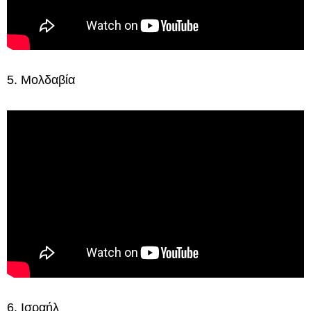
5. Μολδαβία
6. Ισραήλ