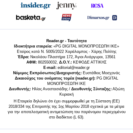
Reader.gr - Ταυτότητα
Ιδιοκτήτρια εταιρεία:
«PG DIGITAL MONΟΠΡΟΣΩΠΗ ΙΚΕ»
Εταίρος κατά Ν. 5005/2022 Χαράλαμπος - Χάρης Πολίτης
Έδρα:
Νικολάου Πλαστήρα 172, Άγιοι Ανάργυροι, 13561
ΑΦΜ:
802550032,
Δ.Ο.Υ.:
ΚΕΦΟΔΕ ΑΤΤΙΚΗΣ
E-mail:
editorial@reader.gr
Νόμιμος Εκπρόσωπος/Διαχειριστής:
Ευστάθιος Μοσχονάς
Δικαιούχος του ονόματος τομέα (reader.gr):
PG DIGITAL
MONΟΠΡΟΣΩΠΗ ΙΚΕ
Διευθυντής:
Ηλίας Αναστασιάδης /
Διευθυντής Σύνταξης:
Αξιώτη
Κυριακή
Η Εταιρεία δηλώνει ότι έχει συμμορφωθεί με τη Σύσταση (ΕΕ)
2018/334 της Επιτροπής της 1ης Μαρτίου 2018 σχετικά με τα μέτρα
για την αποτελεσματική αντιμετώπιση του παράνομου περιεχομένου
στο διαδίκτυο (L 63).