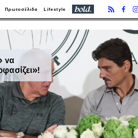
Πρωτοσέλιδα
Lifestyle
» να
οφασίζει»!