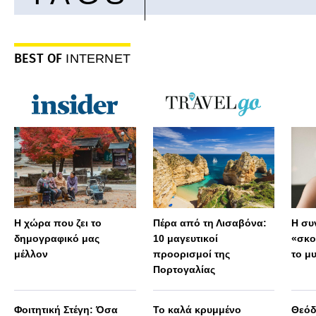
BEST OF
INTERNET
Η χώρα που ζει το
Πέρα από τη Λισαβόνα:
Η συ
δημογραφικό μας
10 μαγευτικοί
«σκο
μέλλον
προορισμοί της
το μ
Πορτογαλίας
Φοιτητική Στέγη: Όσα
Το καλά κρυμμένο
Θεόδ