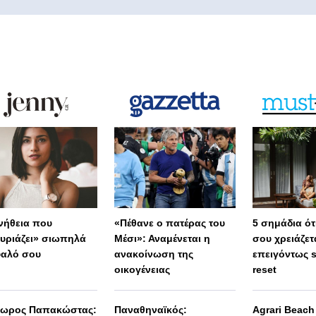
νήθεια που
«Πέθανε ο πατέρας του
5 σημάδια ότι
υριάζει» σιωπηλά
Μέσι»: Αναμένεται η
σου χρειάζετ
υαλό σου
ανακοίνωση της
επειγόντως 
οικογένειας
reset
ωρος Παπακώστας:
Παναθηναϊκός:
Agrari Beac