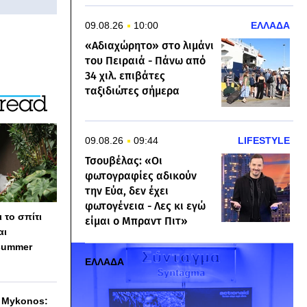
09.08.26
10:00
ΕΛΛΑΔΑ
«Αδιαχώρητο» στο λιμάνι
του Πειραιά - Πάνω από
34 χιλ. επιβάτες
ταξιδιώτες σήμερα
09.08.26
09:44
LIFESTYLE
Τσουβέλας: «Οι
φωτογραφίες αδικούν
την Εύα, δεν έχει
φωτογένεια - Λες κι εγώ
 το σπίτι
είμαι ο Μπραντ Πιτ»
αι
summer
ΕΛΛΑΔΑ
h Mykonos: