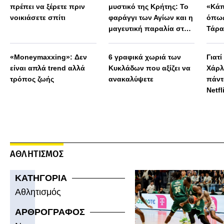
πρέπει να ξέρετε πριν
μυστικό της Κρήτης: Το
«Κάπ
νοικιάσετε σπίτι
φαράγγι των Αγίων και η
όπως
μαγευτική παραλία στο
Τάρα
Λιβυκό
Μεγά
παρα
«Moneymaxxing»: Δεν
6 γραφικά χωριά των
Γιατί
είναι απλά trend αλλά
Κυκλάδων που αξίζει να
Χάρλ
τρόπος ζωής
ανακαλύψετε
πάντ
Netfl
ΑΘΛΗΤΙΣΜΟΣ
ΚΑΤΗΓΟΡΙΑ
Αθλητισμός
ΑΡΘΡΟΓΡΑΦΟΣ