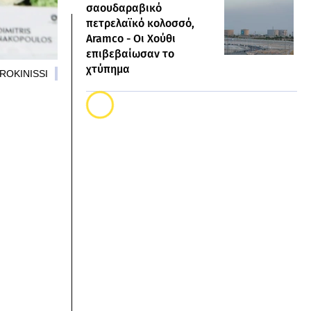
σαουδαραβικό
πετρελαϊκό κολοσσό,
Aramco - Οι Χούθι
επιβεβαίωσαν το
χτύπημα
UROKINISSI