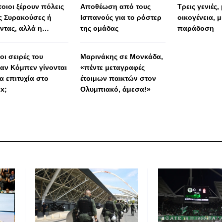
οιοι ξέρουν πόλεις
Αποθέωση από τους
Τρεις γενιές,
 Συρακούσες ή
Ισπανούς για το ρόστερ
οικογένεια, μ
ντας, αλλά η
της ομάδας
παράδοση
λη Ελλάδα
μένει άγνωστη»
 οι σειρές του
Μαρινάκης σε Μονκάδα,
αν Κόμπεν γίνονται
«πέντε μεταγραφές
α επιτυχία στο
έτοιμων παικτών στον
ix;
Ολυμπιακό, άμεσα!»