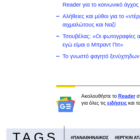
Reader για το κοινωνικό άγχο
Αλήθειες και μύθοι για το «ντ
αιχμαλώτους και Ναζί
Τσουβέλας: «Οι φωτογραφίες αδ
εγώ είμαι ο Μπραντ Πιτ»
Το γνωστό φαγητό ξενύχτηδων 
Ακολουθήστε το
Reader
σ
για όλες τις
ειδήσεις
και τ
TAGS
#
ΠΑΝΑΘΗΝΑΙΚΟΣ
#
ΕΡΓΚΙΝ Α