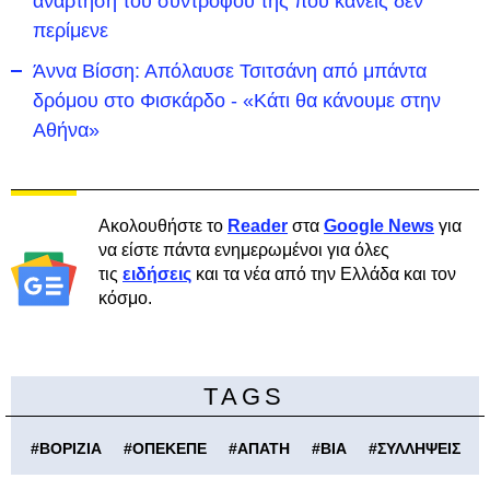
ανάρτηση του συντρόφου της που κανείς δεν
περίμενε
Άννα Βίσση: Απόλαυσε Τσιτσάνη από μπάντα
δρόμου στο Φισκάρδο - «Κάτι θα κάνουμε στην
Αθήνα»
Ακολουθήστε το
Reader
στα
Google News
για
να είστε πάντα ενημερωμένοι για όλες
τις
ειδήσεις
και τα νέα από την Ελλάδα και τον
κόσμο.
TAGS
#
ΒΟΡΙΖΙΑ
#
ΟΠΕΚΕΠΕ
#
ΑΠΑΤΗ
#
ΒΙΑ
#
ΣΥΛΛΗΨΕΙΣ