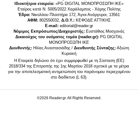
Ιδιοκτήτρια εταιρεία:
«PG DIGITAL MONΟΠΡΟΣΩΠΗ ΙΚΕ»
Εταίρος κατά Ν. 5005/2022 Χαράλαμπος - Χάρης Πολίτης
Έδρα:
Νικολάου Πλαστήρα 172, Άγιοι Ανάργυροι, 13561
ΑΦΜ:
802550032,
Δ.Ο.Υ.:
ΚΕΦΟΔΕ ΑΤΤΙΚΗΣ
E-mail:
editorial@reader.gr
Νόμιμος Εκπρόσωπος/Διαχειριστής:
Ευστάθιος Μοσχονάς
Δικαιούχος του ονόματος τομέα (reader.gr):
PG DIGITAL
MONΟΠΡΟΣΩΠΗ ΙΚΕ
Διευθυντής:
Ηλίας Αναστασιάδης /
Διευθυντής Σύνταξης:
Αξιώτη
Κυριακή
Η Εταιρεία δηλώνει ότι έχει συμμορφωθεί με τη Σύσταση (ΕΕ)
2018/334 της Επιτροπής της 1ης Μαρτίου 2018 σχετικά με τα μέτρα
για την αποτελεσματική αντιμετώπιση του παράνομου περιεχομένου
στο διαδίκτυο (L 63).
©2026 Reader.gr. All Rights Reserved.