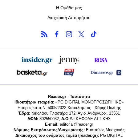
Η Ομάδα μας
Διαχείριση Απορρήτου
Reader.gr - Ταυτότητα
Ιδιοκτήτρια εταιρεία:
«PG DIGITAL MONΟΠΡΟΣΩΠΗ ΙΚΕ»
Εταίρος κατά Ν. 5005/2022 Χαράλαμπος - Χάρης Πολίτης
Έδρα:
Νικολάου Πλαστήρα 172, Άγιοι Ανάργυροι, 13561
ΑΦΜ:
802550032,
Δ.Ο.Υ.:
ΚΕΦΟΔΕ ΑΤΤΙΚΗΣ
E-mail:
editorial@reader.gr
Νόμιμος Εκπρόσωπος/Διαχειριστής:
Ευστάθιος Μοσχονάς
Δικαιούχος του ονόματος τομέα (reader.gr):
PG DIGITAL