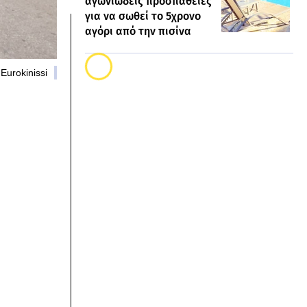
αγωνιώδεις προσπάθειες
για να σωθεί το 5χρονο
αγόρι από την πισίνα
Eurokinissi