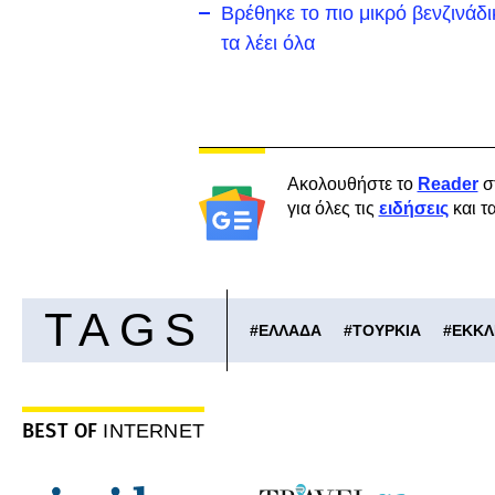
Βρέθηκε το πιο μικρό βενζινάδ
τα λέει όλα
Ακολουθήστε το
Reader
σ
για όλες τις
ειδήσεις
και τ
TAGS
#
ΕΛΛΑΔΑ
#
ΤΟΥΡΚΙΑ
#
ΕΚΚΛ
BEST OF
INTERNET