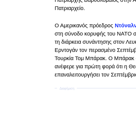
Πατριάρχης Βαρθολομαίος στην Α
Πατριαρχείο.
Ο Αμερικανός πρόεδρος
Ντόναλ
στη σύνοδο κορυφής του ΝΑΤΟ στη
τη διάρκεια συνάντησης στον Λευ
Ερντογάν τον περασμένο Σεπτέμβ
Τουρκία Τομ Μπάρακ. Ο Μπάρακ ά
ανέφερε για πρώτη φορά ότι η Θ
επαναλειτουργήσει τον Σεπτέμβρι