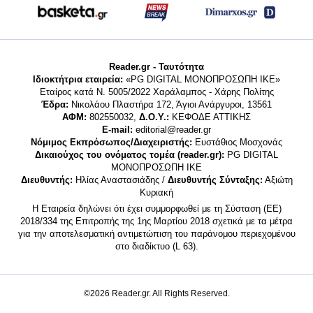
Reader.gr - Ταυτότητα
Ιδιοκτήτρια εταιρεία:
«PG DIGITAL MONΟΠΡΟΣΩΠΗ ΙΚΕ»
Εταίρος κατά Ν. 5005/2022 Χαράλαμπος - Χάρης Πολίτης
Έδρα:
Νικολάου Πλαστήρα 172, Άγιοι Ανάργυροι, 13561
ΑΦΜ:
802550032,
Δ.Ο.Υ.:
ΚΕΦΟΔΕ ΑΤΤΙΚΗΣ
E-mail:
editorial@reader.gr
Νόμιμος Εκπρόσωπος/Διαχειριστής:
Ευστάθιος Μοσχονάς
Δικαιούχος του ονόματος τομέα (reader.gr):
PG DIGITAL
MONΟΠΡΟΣΩΠΗ ΙΚΕ
Διευθυντής:
Ηλίας Αναστασιάδης /
Διευθυντής Σύνταξης:
Αξιώτη
Κυριακή
Η Εταιρεία δηλώνει ότι έχει συμμορφωθεί με τη Σύσταση (ΕΕ)
2018/334 της Επιτροπής της 1ης Μαρτίου 2018 σχετικά με τα μέτρα
για την αποτελεσματική αντιμετώπιση του παράνομου περιεχομένου
στο διαδίκτυο (L 63).
©2026 Reader.gr. All Rights Reserved.