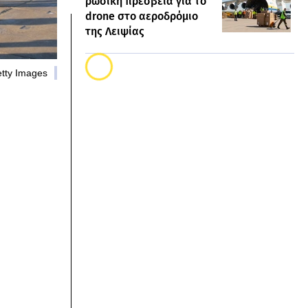
ρωσική πρεσβεία για το
drone στο αεροδρόμιο
της Λειψίας
etty Images