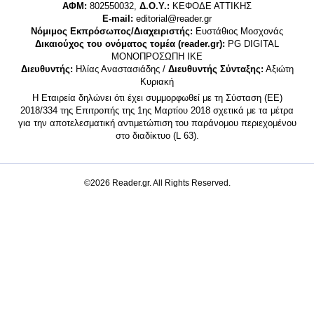
ΑΦΜ:
802550032,
Δ.Ο.Υ.:
ΚΕΦΟΔΕ ΑΤΤΙΚΗΣ
E-mail:
editorial@reader.gr
Νόμιμος Εκπρόσωπος/Διαχειριστής:
Ευστάθιος Μοσχονάς
Δικαιούχος του ονόματος τομέα (reader.gr):
PG DIGITAL
MONΟΠΡΟΣΩΠΗ ΙΚΕ
Διευθυντής:
Ηλίας Αναστασιάδης /
Διευθυντής Σύνταξης:
Αξιώτη
Κυριακή
Η Εταιρεία δηλώνει ότι έχει συμμορφωθεί με τη Σύσταση (ΕΕ)
2018/334 της Επιτροπής της 1ης Μαρτίου 2018 σχετικά με τα μέτρα
για την αποτελεσματική αντιμετώπιση του παράνομου περιεχομένου
στο διαδίκτυο (L 63).
©2026 Reader.gr. All Rights Reserved.