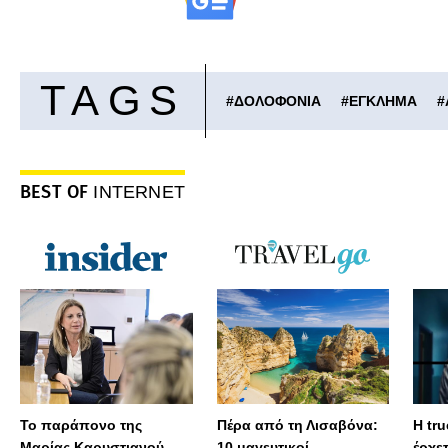
TAGS
#
ΔΟΛΟΦΟΝΙΑ
#
ΕΓΚΛΗΜΑ
#
BEST OF
INTERNET
Το παράπονο της
Πέρα από τη Λισαβόνα:
Η tru
Μαρίας Καρυστιανού
10 μαγευτικοί
έρχε