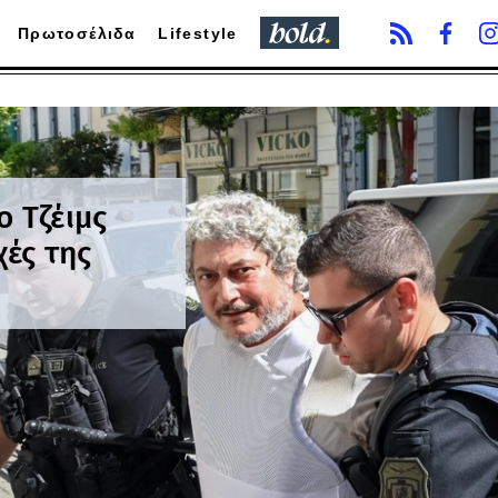
Πρωτοσέλιδα
Lifestyle
ο Τζέιμς
χές της