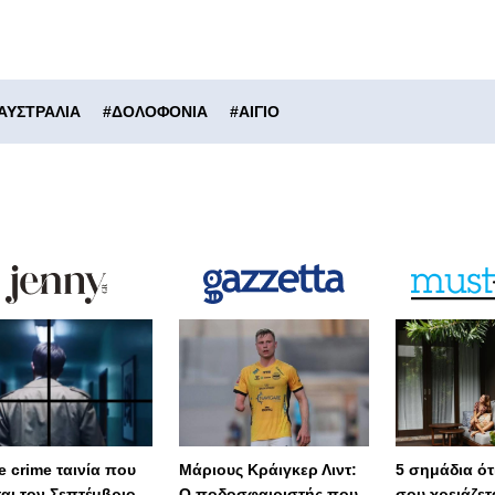
ΑΥΣΤΡΑΛΙΑ
#
ΔΟΛΟΦΟΝΙΑ
#
ΑΙΓΙΟ
e crime ταινία που
Μάριους Κράιγκερ Λιντ:
5 σημάδια ότι
ται τον Σεπτέμβριο,
Ο ποδοσφαιριστής που
σου χρειάζετ