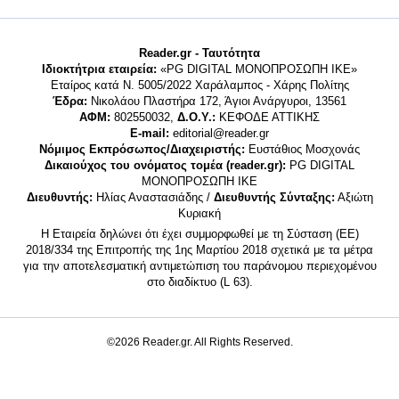
Reader.gr - Ταυτότητα
Ιδιοκτήτρια εταιρεία:
«PG DIGITAL MONΟΠΡΟΣΩΠΗ ΙΚΕ»
Εταίρος κατά Ν. 5005/2022 Χαράλαμπος - Χάρης Πολίτης
Έδρα:
Νικολάου Πλαστήρα 172, Άγιοι Ανάργυροι, 13561
ΑΦΜ:
802550032,
Δ.Ο.Υ.:
ΚΕΦΟΔΕ ΑΤΤΙΚΗΣ
E-mail:
editorial@reader.gr
Νόμιμος Εκπρόσωπος/Διαχειριστής:
Ευστάθιος Μοσχονάς
Δικαιούχος του ονόματος τομέα (reader.gr):
PG DIGITAL
MONΟΠΡΟΣΩΠΗ ΙΚΕ
Διευθυντής:
Ηλίας Αναστασιάδης /
Διευθυντής Σύνταξης:
Αξιώτη
Κυριακή
Η Εταιρεία δηλώνει ότι έχει συμμορφωθεί με τη Σύσταση (ΕΕ)
2018/334 της Επιτροπής της 1ης Μαρτίου 2018 σχετικά με τα μέτρα
για την αποτελεσματική αντιμετώπιση του παράνομου περιεχομένου
στο διαδίκτυο (L 63).
©2026 Reader.gr. All Rights Reserved.