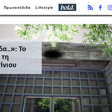
Πρωτοσέλιδα
Lifestyle
α..»: Το
 τη
ίνιου