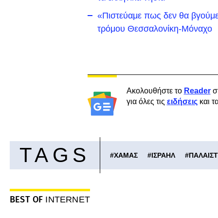
«Πιστεύαμε πως δεν θα βγούμε
τρόμου Θεσσαλονίκη-Μόναχο
Ακολουθήστε το
Reader
σ
για όλες τις
ειδήσεις
και τ
TAGS
#
ΧΑΜΑΣ
#
ΙΣΡΑΗΛ
#
ΠΑΛΑΙΣΤ
BEST OF
INTERNET