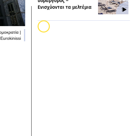
υδράργυρος –
Ενισχύονται τα μελτέμια
ομοκρατία |
Eurokinissi