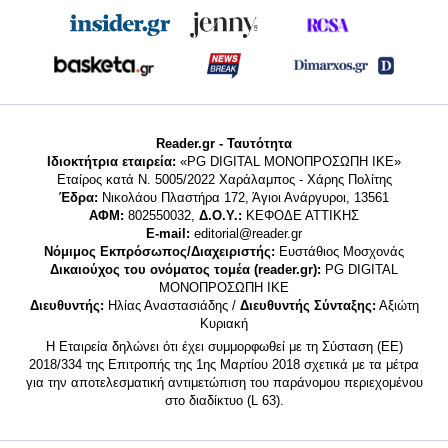
Reader.gr - Ταυτότητα
Ιδιοκτήτρια εταιρεία:
«PG DIGITAL MONΟΠΡΟΣΩΠΗ ΙΚΕ»
Εταίρος κατά Ν. 5005/2022 Χαράλαμπος - Χάρης Πολίτης
Έδρα:
Νικολάου Πλαστήρα 172, Άγιοι Ανάργυροι, 13561
ΑΦΜ:
802550032,
Δ.Ο.Υ.:
ΚΕΦΟΔΕ ΑΤΤΙΚΗΣ
E-mail:
editorial@reader.gr
Νόμιμος Εκπρόσωπος/Διαχειριστής:
Ευστάθιος Μοσχονάς
Δικαιούχος του ονόματος τομέα (reader.gr):
PG DIGITAL
MONΟΠΡΟΣΩΠΗ ΙΚΕ
Διευθυντής:
Ηλίας Αναστασιάδης /
Διευθυντής Σύνταξης:
Αξιώτη
Κυριακή
Η Εταιρεία δηλώνει ότι έχει συμμορφωθεί με τη Σύσταση (ΕΕ)
2018/334 της Επιτροπής της 1ης Μαρτίου 2018 σχετικά με τα μέτρα
για την αποτελεσματική αντιμετώπιση του παράνομου περιεχομένου
στο διαδίκτυο (L 63).