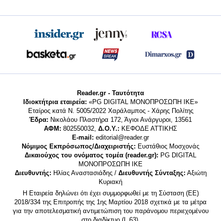
Reader.gr - Ταυτότητα
Ιδιοκτήτρια εταιρεία:
«PG DIGITAL MONΟΠΡΟΣΩΠΗ ΙΚΕ»
Εταίρος κατά Ν. 5005/2022 Χαράλαμπος - Χάρης Πολίτης
Έδρα:
Νικολάου Πλαστήρα 172, Άγιοι Ανάργυροι, 13561
ΑΦΜ:
802550032,
Δ.Ο.Υ.:
ΚΕΦΟΔΕ ΑΤΤΙΚΗΣ
E-mail:
editorial@reader.gr
Νόμιμος Εκπρόσωπος/Διαχειριστής:
Ευστάθιος Μοσχονάς
Δικαιούχος του ονόματος τομέα (reader.gr):
PG DIGITAL
MONΟΠΡΟΣΩΠΗ ΙΚΕ
Διευθυντής:
Ηλίας Αναστασιάδης /
Διευθυντής Σύνταξης:
Αξιώτη
Κυριακή
Η Εταιρεία δηλώνει ότι έχει συμμορφωθεί με τη Σύσταση (ΕΕ)
2018/334 της Επιτροπής της 1ης Μαρτίου 2018 σχετικά με τα μέτρα
για την αποτελεσματική αντιμετώπιση του παράνομου περιεχομένου
στο διαδίκτυο (L 63).