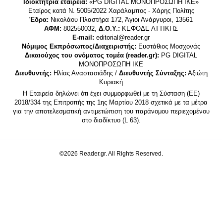
Ιδιοκτήτρια εταιρεία:
«PG DIGITAL MONΟΠΡΟΣΩΠΗ ΙΚΕ»
Εταίρος κατά Ν. 5005/2022 Χαράλαμπος - Χάρης Πολίτης
Έδρα:
Νικολάου Πλαστήρα 172, Άγιοι Ανάργυροι, 13561
ΑΦΜ:
802550032,
Δ.Ο.Υ.:
ΚΕΦΟΔΕ ΑΤΤΙΚΗΣ
E-mail:
editorial@reader.gr
Νόμιμος Εκπρόσωπος/Διαχειριστής:
Ευστάθιος Μοσχονάς
Δικαιούχος του ονόματος τομέα (reader.gr):
PG DIGITAL
MONΟΠΡΟΣΩΠΗ ΙΚΕ
Διευθυντής:
Ηλίας Αναστασιάδης /
Διευθυντής Σύνταξης:
Αξιώτη
Κυριακή
Η Εταιρεία δηλώνει ότι έχει συμμορφωθεί με τη Σύσταση (ΕΕ)
2018/334 της Επιτροπής της 1ης Μαρτίου 2018 σχετικά με τα μέτρα
για την αποτελεσματική αντιμετώπιση του παράνομου περιεχομένου
στο διαδίκτυο (L 63).
©2026 Reader.gr. All Rights Reserved.