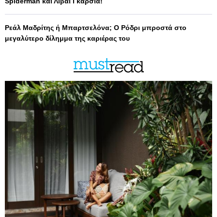
Spiderman και Λιβάι Γκαρσία!
Ρεάλ Μαδρίτης ή Μπαρτσελόνα; Ο Ρόδρι μπροστά στο
μεγαλύτερο δίλημμα της καριέρας του