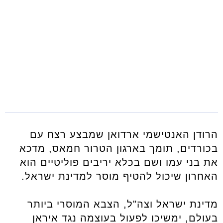
הרודן האנטישמי ארדואן שמבצע רצח עם
בכורדים, תומך בארגון הטרור חמאס, מדכא
את בני עמו ושם בכלא יריבים פוליטיים הוא
האחרון שיכול להטיף מוסר למדינת ישראל.
מדינת ישראל וצה"ל, הצבא המוסרי ביותר
בעולם, ימשיכו לפעול בעוצמה נגד איראן