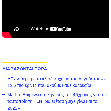
ΔΙΑΒΑΖΟΝΤΑΙ ΤΩΡΑ
«Έχω θέμα με τα κλισέ στιχάκια του Αυγούστου» -
Τα 5 πιο κριντζ που ακούμε κάθε καλοκαίρι
Marfin: Επιμένει ο δικηγόρος της 46χρονης για την
ταυτοποίηση - «Η ίδια εξέταση είχε γίνει και το
2022»