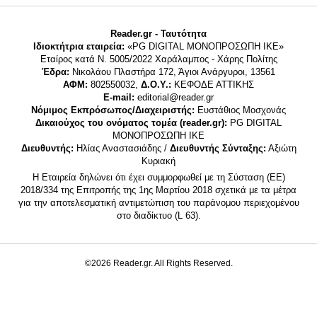
Reader.gr - Ταυτότητα
Ιδιοκτήτρια εταιρεία:
«PG DIGITAL MONΟΠΡΟΣΩΠΗ ΙΚΕ»
Εταίρος κατά Ν. 5005/2022 Χαράλαμπος - Χάρης Πολίτης
Έδρα:
Νικολάου Πλαστήρα 172, Άγιοι Ανάργυροι, 13561
ΑΦΜ:
802550032,
Δ.Ο.Υ.:
ΚΕΦΟΔΕ ΑΤΤΙΚΗΣ
E-mail:
editorial@reader.gr
Νόμιμος Εκπρόσωπος/Διαχειριστής:
Ευστάθιος Μοσχονάς
Δικαιούχος του ονόματος τομέα (reader.gr):
PG DIGITAL
MONΟΠΡΟΣΩΠΗ ΙΚΕ
Διευθυντής:
Ηλίας Αναστασιάδης /
Διευθυντής Σύνταξης:
Αξιώτη
Κυριακή
Η Εταιρεία δηλώνει ότι έχει συμμορφωθεί με τη Σύσταση (ΕΕ)
2018/334 της Επιτροπής της 1ης Μαρτίου 2018 σχετικά με τα μέτρα
για την αποτελεσματική αντιμετώπιση του παράνομου περιεχομένου
στο διαδίκτυο (L 63).
©2026 Reader.gr. All Rights Reserved.