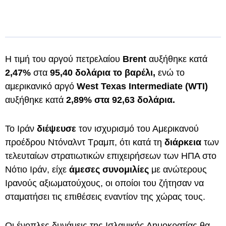
Η τιμή του αργού πετρελαίου
Brent
αυξήθηκε κατά
2,47%
στα
95,40 δολάρια το βαρέλι,
ενώ το
αμερικανικό αργό
West Texas Intermediate (WTI)
αυξήθηκε κατά
2,89% στα 92,63 δολάρια.
Το Ιράν
διέψευσε
τον ισχυρισμό του Αμερικανού
προέδρου Ντόναλντ Τραμπ, ότι κατά τη
διάρκεια
των
τελευταίων στρατιωτικών επιχειρήσεων των ΗΠΑ στο
Νότιο Ιράν, είχε
άμεσες συνομιλίες
με ανώτερους
Ιρανούς αξιωματούχους, οι οποίοι του ζήτησαν να
σταματήσει τις επιθέσεις εναντίον της χώρας τους.
Οι ένοπλες δυνάμεις της Ισλαμικής Δημοκρατίας θα