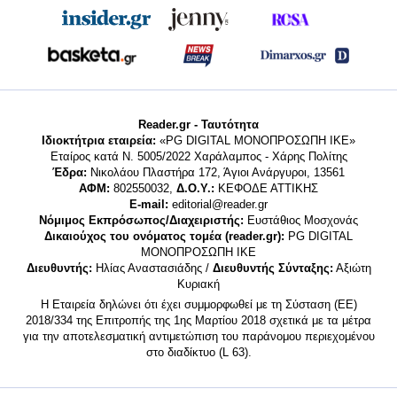
Reader.gr - Ταυτότητα
Ιδιοκτήτρια εταιρεία:
«PG DIGITAL MONΟΠΡΟΣΩΠΗ ΙΚΕ»
Εταίρος κατά Ν. 5005/2022 Χαράλαμπος - Χάρης Πολίτης
Έδρα:
Νικολάου Πλαστήρα 172, Άγιοι Ανάργυροι, 13561
ΑΦΜ:
802550032,
Δ.Ο.Υ.:
ΚΕΦΟΔΕ ΑΤΤΙΚΗΣ
E-mail:
editorial@reader.gr
Νόμιμος Εκπρόσωπος/Διαχειριστής:
Ευστάθιος Μοσχονάς
Δικαιούχος του ονόματος τομέα (reader.gr):
PG DIGITAL
MONΟΠΡΟΣΩΠΗ ΙΚΕ
Διευθυντής:
Ηλίας Αναστασιάδης /
Διευθυντής Σύνταξης:
Αξιώτη
Κυριακή
Η Εταιρεία δηλώνει ότι έχει συμμορφωθεί με τη Σύσταση (ΕΕ)
2018/334 της Επιτροπής της 1ης Μαρτίου 2018 σχετικά με τα μέτρα
για την αποτελεσματική αντιμετώπιση του παράνομου περιεχομένου
στο διαδίκτυο (L 63).