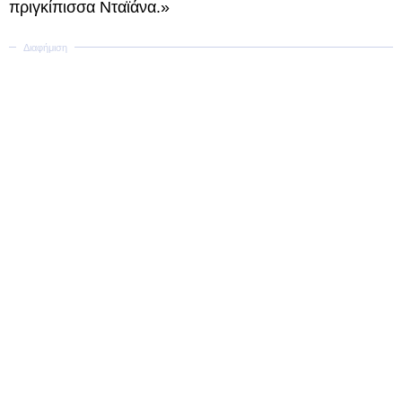
πριγκίπισσα Νταϊάνα.»