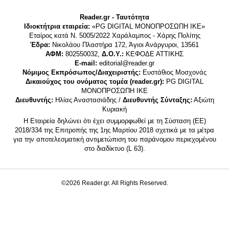
Reader.gr - Ταυτότητα
Ιδιοκτήτρια εταιρεία:
«PG DIGITAL MONΟΠΡΟΣΩΠΗ ΙΚΕ»
Εταίρος κατά Ν. 5005/2022 Χαράλαμπος - Χάρης Πολίτης
Έδρα:
Νικολάου Πλαστήρα 172, Άγιοι Ανάργυροι, 13561
ΑΦΜ:
802550032,
Δ.Ο.Υ.:
ΚΕΦΟΔΕ ΑΤΤΙΚΗΣ
E-mail:
editorial@reader.gr
Νόμιμος Εκπρόσωπος/Διαχειριστής:
Ευστάθιος Μοσχονάς
Δικαιούχος του ονόματος τομέα (reader.gr):
PG DIGITAL
MONΟΠΡΟΣΩΠΗ ΙΚΕ
Διευθυντής:
Ηλίας Αναστασιάδης /
Διευθυντής Σύνταξης:
Αξιώτη
Κυριακή
Η Εταιρεία δηλώνει ότι έχει συμμορφωθεί με τη Σύσταση (ΕΕ)
2018/334 της Επιτροπής της 1ης Μαρτίου 2018 σχετικά με τα μέτρα
για την αποτελεσματική αντιμετώπιση του παράνομου περιεχομένου
στο διαδίκτυο (L 63).
©2026 Reader.gr. All Rights Reserved.