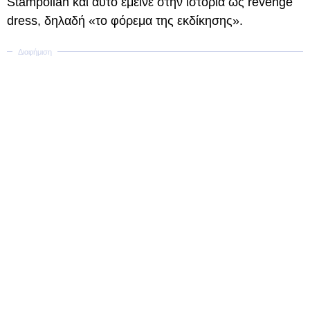
Stampolian και αυτό έμεινε στην ιστορία ως revenge
dress, δηλαδή «το φόρεμα της εκδίκησης».