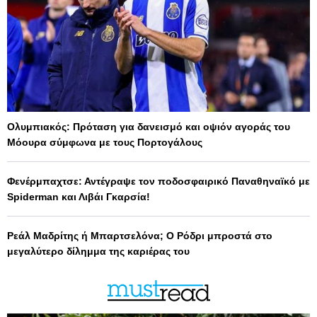
Ολυμπιακός: Πρόταση για δανεισμό και οψιόν αγοράς του
Μόουρα σύμφωνα με τους Πορτογάλους
Φενέρμπαχτσε: Αντέγραψε τον ποδοσφαιρικό Παναθηναϊκό με
Spiderman και Λιβάι Γκαρσία!
Ρεάλ Μαδρίτης ή Μπαρτσελόνα; Ο Ρόδρι μπροστά στο
μεγαλύτερο δίλημμα της καριέρας του