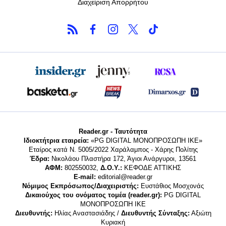
Διαχείριση Απορρήτου
Reader.gr - Ταυτότητα
Ιδιοκτήτρια εταιρεία:
«PG DIGITAL MONΟΠΡΟΣΩΠΗ ΙΚΕ»
Εταίρος κατά Ν. 5005/2022 Χαράλαμπος - Χάρης Πολίτης
Έδρα:
Νικολάου Πλαστήρα 172, Άγιοι Ανάργυροι, 13561
ΑΦΜ:
802550032,
Δ.Ο.Υ.:
ΚΕΦΟΔΕ ΑΤΤΙΚΗΣ
E-mail:
editorial@reader.gr
Νόμιμος Εκπρόσωπος/Διαχειριστής:
Ευστάθιος Μοσχονάς
Δικαιούχος του ονόματος τομέα (reader.gr):
PG DIGITAL
MONΟΠΡΟΣΩΠΗ ΙΚΕ
Διευθυντής:
Ηλίας Αναστασιάδης /
Διευθυντής Σύνταξης:
Αξιώτη
Κυριακή