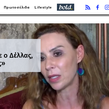
Πρωτοσέλιδα
Lifestyle
 ο Δέλλας,
ς»