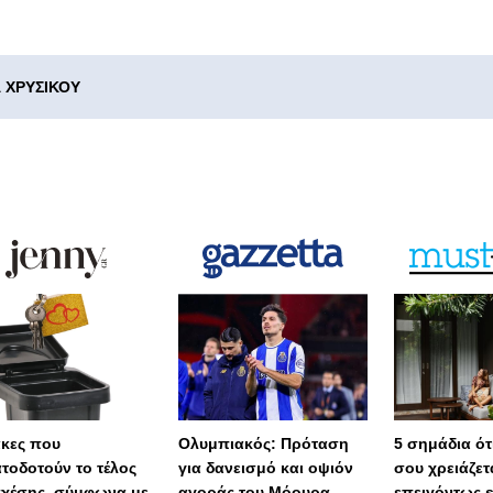
 ΧΡΥΣΙΚΟΥ
άκες που
Ολυμπιακός: Πρόταση
5 σημάδια ότι
τοδοτούν το τέλος
για δανεισμό και οψιόν
σου χρειάζετ
σχέσης, σύμφωνα με
αγοράς του Μόουρα
επειγόντως 