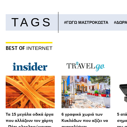
TAGS
#
ΓΩΓΩ ΜΑΣΤΡΟΚΩΣΤΑ
#
ΔΩΡΑ
BEST OF
INTERNET
Τα 15 μεγάλα οδικά έργα
6 γραφικά χωριά των
5 ατ
που αλλάζουν τον χάρτη
Κυκλάδων που αξίζει να
σημα
- Πότε ολοκληρώνονται,
ανακαλύψετε
της 