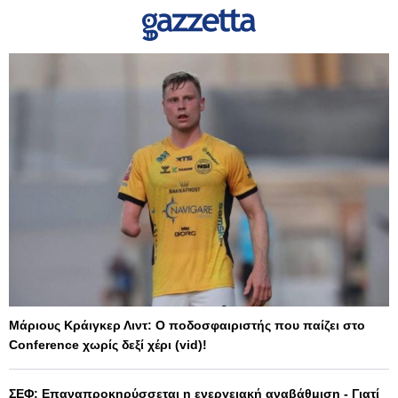
Μάριους Κράιγκερ Λιντ: Ο ποδοσφαιριστής που παίζει στο
Conference χωρίς δεξί χέρι (vid)!
ΣΕΦ: Επαναπροκηρύσσεται η ενεργειακή αναβάθμιση - Γιατί