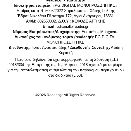
Reader.gr - Ταυτότητα
Ιδιοκτήτρια εταιρεία:
«PG DIGITAL MONΟΠΡΟΣΩΠΗ ΙΚΕ»
Εταίρος κατά Ν. 5005/2022 Χαράλαμπος - Χάρης Πολίτης
Έδρα:
Νικολάου Πλαστήρα 172, Άγιοι Ανάργυροι, 13561
ΑΦΜ:
802550032,
Δ.Ο.Υ.:
ΚΕΦΟΔΕ ΑΤΤΙΚΗΣ
E-mail:
editorial@reader.gr
Νόμιμος Εκπρόσωπος/Διαχειριστής:
Ευστάθιος Μοσχονάς
Δικαιούχος του ονόματος τομέα (reader.gr):
PG DIGITAL
MONΟΠΡΟΣΩΠΗ ΙΚΕ
Διευθυντής:
Ηλίας Αναστασιάδης /
Διευθυντής Σύνταξης:
Αξιώτη
Κυριακή
Η Εταιρεία δηλώνει ότι έχει συμμορφωθεί με τη Σύσταση (ΕΕ)
2018/334 της Επιτροπής της 1ης Μαρτίου 2018 σχετικά με τα μέτρα
για την αποτελεσματική αντιμετώπιση του παράνομου περιεχομένου
στο διαδίκτυο (L 63).
©2026 Reader.gr. All Rights Reserved.