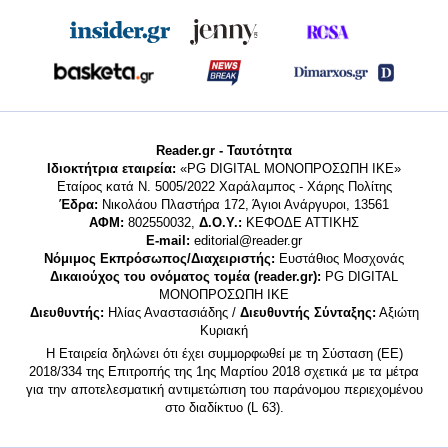
Reader.gr - Ταυτότητα
Ιδιοκτήτρια εταιρεία:
«PG DIGITAL MONΟΠΡΟΣΩΠΗ ΙΚΕ»
Εταίρος κατά Ν. 5005/2022 Χαράλαμπος - Χάρης Πολίτης
Έδρα:
Νικολάου Πλαστήρα 172, Άγιοι Ανάργυροι, 13561
ΑΦΜ:
802550032,
Δ.Ο.Υ.:
ΚΕΦΟΔΕ ΑΤΤΙΚΗΣ
E-mail:
editorial@reader.gr
Νόμιμος Εκπρόσωπος/Διαχειριστής:
Ευστάθιος Μοσχονάς
Δικαιούχος του ονόματος τομέα (reader.gr):
PG DIGITAL
MONΟΠΡΟΣΩΠΗ ΙΚΕ
Διευθυντής:
Ηλίας Αναστασιάδης /
Διευθυντής Σύνταξης:
Αξιώτη
Κυριακή
Η Εταιρεία δηλώνει ότι έχει συμμορφωθεί με τη Σύσταση (ΕΕ)
2018/334 της Επιτροπής της 1ης Μαρτίου 2018 σχετικά με τα μέτρα
για την αποτελεσματική αντιμετώπιση του παράνομου περιεχομένου
στο διαδίκτυο (L 63).