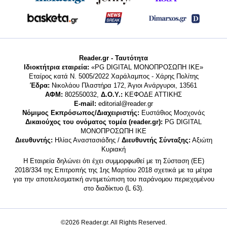
Reader.gr - Ταυτότητα
Ιδιοκτήτρια εταιρεία:
«PG DIGITAL MONΟΠΡΟΣΩΠΗ ΙΚΕ»
Εταίρος κατά Ν. 5005/2022 Χαράλαμπος - Χάρης Πολίτης
Έδρα:
Νικολάου Πλαστήρα 172, Άγιοι Ανάργυροι, 13561
ΑΦΜ:
802550032,
Δ.Ο.Υ.:
ΚΕΦΟΔΕ ΑΤΤΙΚΗΣ
E-mail:
editorial@reader.gr
Νόμιμος Εκπρόσωπος/Διαχειριστής:
Ευστάθιος Μοσχονάς
Δικαιούχος του ονόματος τομέα (reader.gr):
PG DIGITAL
MONΟΠΡΟΣΩΠΗ ΙΚΕ
Διευθυντής:
Ηλίας Αναστασιάδης /
Διευθυντής Σύνταξης:
Αξιώτη
Κυριακή
Η Εταιρεία δηλώνει ότι έχει συμμορφωθεί με τη Σύσταση (ΕΕ)
2018/334 της Επιτροπής της 1ης Μαρτίου 2018 σχετικά με τα μέτρα
για την αποτελεσματική αντιμετώπιση του παράνομου περιεχομένου
στο διαδίκτυο (L 63).
©2026 Reader.gr. All Rights Reserved.