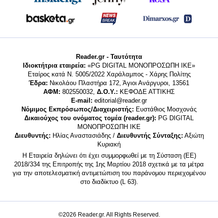
Reader.gr - Ταυτότητα
Ιδιοκτήτρια εταιρεία:
«PG DIGITAL MONΟΠΡΟΣΩΠΗ ΙΚΕ»
Εταίρος κατά Ν. 5005/2022 Χαράλαμπος - Χάρης Πολίτης
Έδρα:
Νικολάου Πλαστήρα 172, Άγιοι Ανάργυροι, 13561
ΑΦΜ:
802550032,
Δ.Ο.Υ.:
ΚΕΦΟΔΕ ΑΤΤΙΚΗΣ
E-mail:
editorial@reader.gr
Νόμιμος Εκπρόσωπος/Διαχειριστής:
Ευστάθιος Μοσχονάς
Δικαιούχος του ονόματος τομέα (reader.gr):
PG DIGITAL
MONΟΠΡΟΣΩΠΗ ΙΚΕ
Διευθυντής:
Ηλίας Αναστασιάδης /
Διευθυντής Σύνταξης:
Αξιώτη
Κυριακή
Η Εταιρεία δηλώνει ότι έχει συμμορφωθεί με τη Σύσταση (ΕΕ)
2018/334 της Επιτροπής της 1ης Μαρτίου 2018 σχετικά με τα μέτρα
για την αποτελεσματική αντιμετώπιση του παράνομου περιεχομένου
στο διαδίκτυο (L 63).
©2026 Reader.gr. All Rights Reserved.