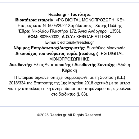
Reader.gr - Ταυτότητα
Ιδιοκτήτρια εταιρεία:
«PG DIGITAL MONΟΠΡΟΣΩΠΗ ΙΚΕ»
Εταίρος κατά Ν. 5005/2022 Χαράλαμπος - Χάρης Πολίτης
Έδρα:
Νικολάου Πλαστήρα 172, Άγιοι Ανάργυροι, 13561
ΑΦΜ:
802550032,
Δ.Ο.Υ.:
ΚΕΦΟΔΕ ΑΤΤΙΚΗΣ
E-mail:
editorial@reader.gr
Νόμιμος Εκπρόσωπος/Διαχειριστής:
Ευστάθιος Μοσχονάς
Δικαιούχος του ονόματος τομέα (reader.gr):
PG DIGITAL
MONΟΠΡΟΣΩΠΗ ΙΚΕ
Διευθυντής:
Ηλίας Αναστασιάδης /
Διευθυντής Σύνταξης:
Αξιώτη
Κυριακή
Η Εταιρεία δηλώνει ότι έχει συμμορφωθεί με τη Σύσταση (ΕΕ)
2018/334 της Επιτροπής της 1ης Μαρτίου 2018 σχετικά με τα μέτρα
για την αποτελεσματική αντιμετώπιση του παράνομου περιεχομένου
στο διαδίκτυο (L 63).
©2026 Reader.gr. All Rights Reserved.