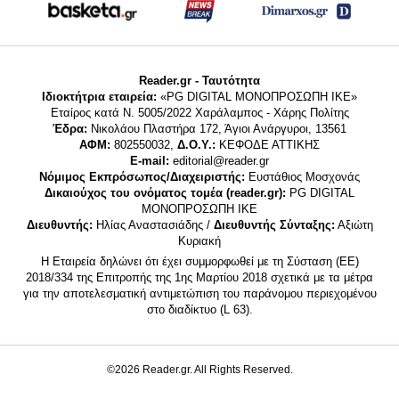
Reader.gr - Ταυτότητα
Ιδιοκτήτρια εταιρεία:
«PG DIGITAL MONΟΠΡΟΣΩΠΗ ΙΚΕ»
Εταίρος κατά Ν. 5005/2022 Χαράλαμπος - Χάρης Πολίτης
Έδρα:
Νικολάου Πλαστήρα 172, Άγιοι Ανάργυροι, 13561
ΑΦΜ:
802550032,
Δ.Ο.Υ.:
ΚΕΦΟΔΕ ΑΤΤΙΚΗΣ
E-mail:
editorial@reader.gr
Νόμιμος Εκπρόσωπος/Διαχειριστής:
Ευστάθιος Μοσχονάς
Δικαιούχος του ονόματος τομέα (reader.gr):
PG DIGITAL
MONΟΠΡΟΣΩΠΗ ΙΚΕ
Διευθυντής:
Ηλίας Αναστασιάδης /
Διευθυντής Σύνταξης:
Αξιώτη
Κυριακή
Η Εταιρεία δηλώνει ότι έχει συμμορφωθεί με τη Σύσταση (ΕΕ)
2018/334 της Επιτροπής της 1ης Μαρτίου 2018 σχετικά με τα μέτρα
για την αποτελεσματική αντιμετώπιση του παράνομου περιεχομένου
στο διαδίκτυο (L 63).
©2026 Reader.gr. All Rights Reserved.